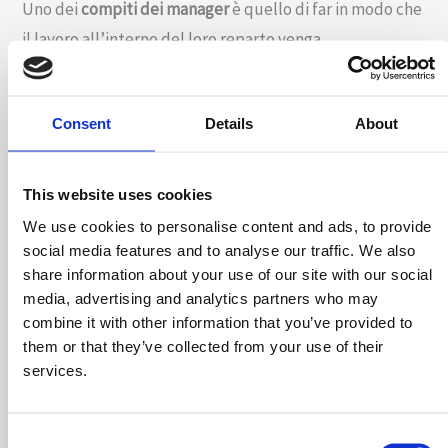
Uno dei
compiti dei manager
è quello di far in modo che
il lavoro all’interno del loro reparto venga
standardizzato e allineato con le
migliori pratiche
sviluppate dal più esperto del gruppo.
Una volta
Consent
Details
About
standardizzato e procedurizzato il lavoro, in qualsiasi
momento chiunque sarà in grado di seguire le
procedure per svolgere il lavoro ordinario e ritrovare la
This website uses cookies
documentazione.
We use cookies to personalise content and ads, to provide
social media features and to analyse our traffic. We also
Esempio 4
share information about your use of our site with our social
media, advertising and analytics partners who may
Una buona parte della tua forza vendita ha deciso di
combine it with other information that you’ve provided to
them or that they’ve collected from your use of their
lasciare la tua azienda senza preavviso. Hanno deciso di
services.
mettersi in concorrenza con te (dato che i clienti sono
legati più a loro che alla tua azienda).
Consent