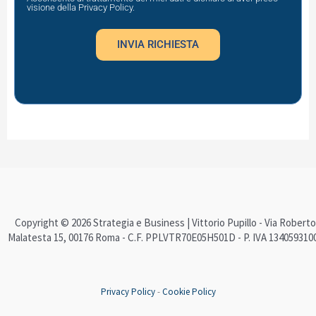
g
i
visione della
Privacy Policy
.
i
v
INVIA RICHIESTA
o
a
c
y
Copyright © 2026 Strategia e Business | Vittorio Pupillo - Via Roberto
Malatesta 15, 00176 Roma - C.F. PPLVTR70E05H501D - P. IVA 134059310
Privacy Policy
-
Cookie Policy