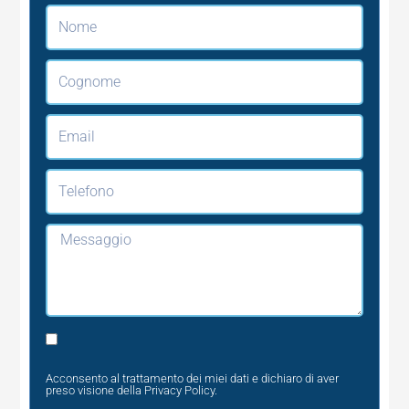
Nome
Cognome
Email
Telefono
Messaggio
Privacy
Acconsento al trattamento dei miei dati e dichiaro di aver
preso visione della
Privacy Policy
.