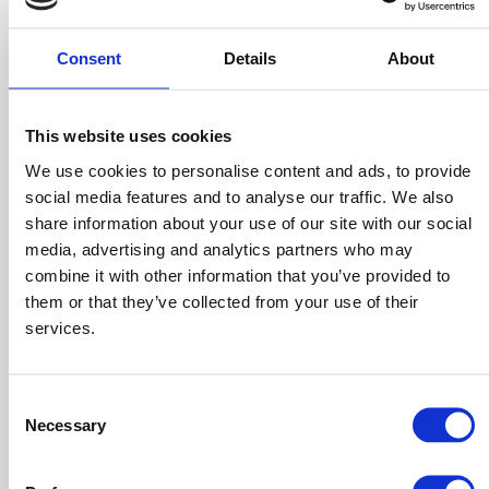
Scarsa motivazione nel portare avanti il lavoro
Consent
Details
About
È quindi necessario agire diversamente, partendo da
una strategia commerciale ben strutturata. Vuoi
saperne di più?
Prenota una consulenza
.
This website uses cookies
We use cookies to personalise content and ads, to provide
Success fee Esempio 4
social media features and to analyse our traffic. We also
share information about your use of our site with our social
Retribuzione dei venditori con un fisso + incentivo sulle
media, advertising and analytics partners who may
combine it with other information that you’ve provided to
vendite
them or that they’ve collected from your use of their
services.
Questo è il caso delle imprese più intelligenti che voglio
costruire un reparto di vendita solido
, almeno per ciò
Consent
che riguarda il personale.
Necessary
Selection
Ovviamente la bontà del risultato finale dipende