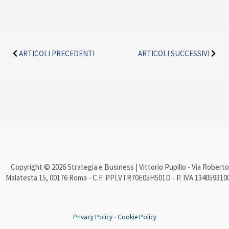
Precedente
Succe
ARTICOLI PRECEDENTI
ARTICOLI SUCCESSIVI
Copyright © 2026 Strategia e Business | Vittorio Pupillo - Via Roberto
Malatesta 15, 00176 Roma - C.F. PPLVTR70E05H501D - P. IVA 134059310
Privacy Policy
-
Cookie Policy