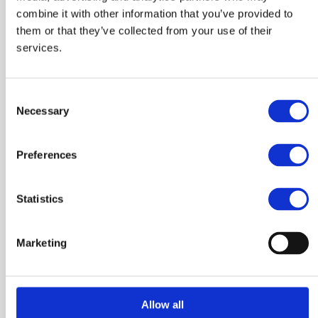
combine it with other information that you’ve provided to
altrimenti rischio di farti
them or that they’ve collected from your use of their
capire “
fischi per fiaschi
”: non
services.
sto parlando di fare indagini
di mercato, no quelle non
Consent
funzionano, mai. E non sono
Necessary
Selection
solo io a dirlo ma anche
L’origine del concetto
qualcuno tra i massimi
di brand positioning.
Preferences
esponenti della storia del
marketing come ad esempio
Statistics
Al Ries
(Marketing Strategico)
.
Marketing
Starei parlando della disciplina del “positioning”, ma
lasciamo per ora da parte i ragionamenti sul marketing
strategico (
che non è strategia
) e ritorniamo al discorso
Allow all
principale: la strategia aziendale.