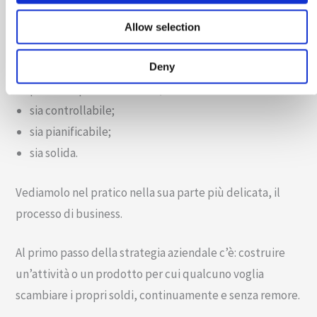
Allow selection
La strategia aziendale dovrebbe avere l’obiettivo di
portare un’impresa alle seguenti caratteristiche:
Deny
produrre profitti costanti;
sia controllabile;
sia pianificabile;
sia solida.
Vediamolo nel pratico nella sua parte più delicata, il
processo di business.
Al primo passo della strategia aziendale c’è: costruire
un’attività o un prodotto per cui qualcuno voglia
scambiare i propri soldi, continuamente e senza remore.