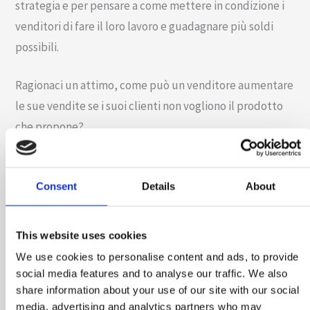
strategia e per pensare a come mettere in condizione i
venditori di fare il loro lavoro e guadagnare più soldi
possibili.
Ragionaci un attimo, come può un venditore aumentare
le sue vendite se i suoi clienti non vogliono il prodotto
che propone?
La strategia aziendale si deve occupare di comprendere
cosa veramente vuole il mercato e fornirglielo per
Consent
Details
About
realizzare il massimo del beneficio, per il cliente e il
fornitore.
This website uses cookies
We use cookies to personalise content and ads, to provide
Ora, prima di proseguire
social media features and to analyse our traffic. We also
permettimi di fare una
share information about your use of our site with our social
piccola digressione
media, advertising and analytics partners who may