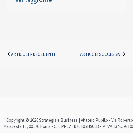
Precedente
Succe
ARTICOLI PRECEDENTI
ARTICOLI SUCCESSIVI
Copyright © 2026 Strategia e Business | Vittorio Pupillo - Via Roberto
Malatesta 15, 00176 Roma - C.F. PPLVTR70E05H501D - P. IVA 134059310