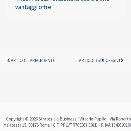
vantaggi offre
Precedente
Succe
ARTICOLI PRECEDENTI
ARTICOLI SUCCESSIVI
Copyright © 2026 Strategia e Business | Vittorio Pupillo - Via Roberto
Malatesta 15, 00176 Roma - C.F. PPLVTR70E05H501D - P. IVA 134059310