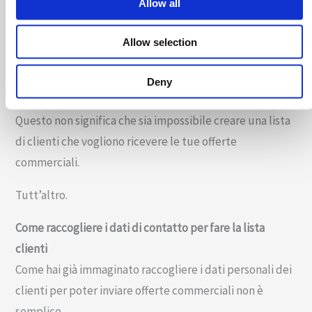
Allow all
normativa.
Allow selection
Per non incorrere in rischi legali e multe incredibili devi
chiedere esplicita autorizzazione prima di qualsiasi
Deny
comunicazione di commerciale.
Questo non significa che sia impossibile creare una lista
di clienti che vogliono ricevere le tue offerte
commerciali.
Tutt’altro.
Come raccogliere i dati di contatto per fare la lista
clienti
Come hai già immaginato raccogliere i dati personali dei
clienti per poter inviare offerte commerciali non è
semplice.