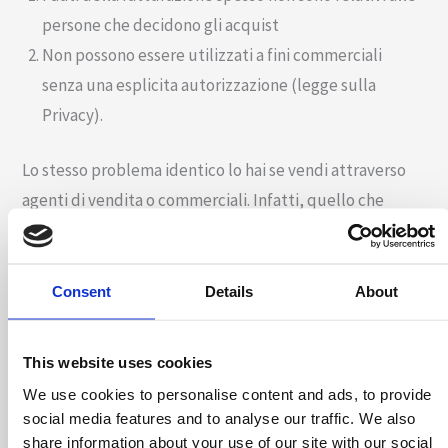
persone che decidono gli acquist
Non possono essere utilizzati a fini commerciali
senza una esplicita autorizzazione (legge sulla
Privacy).
Lo stesso problema identico lo hai se vendi attraverso
agenti di vendita o commerciali. Infatti, quello che
cambia è solo la lunghezza della catena delle
autorizzazioni all’uso dei dati personali.
Consent
Details
About
La legge sulla Privacy è un grande ostacolo da superare,
nascosto da molti consulenti.
This website uses cookies
Purtroppo, inviare comunicazioni a fini commerciali è
We use cookies to personalise content and ads, to provide
un’attività che deve essere conforme alla legge sulla
social media features and to analyse our traffic. We also
privacy vigente (dal 25 maggio 2018 è in vigore il nuovo
share information about your use of our site with our social