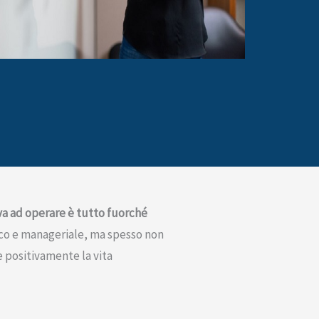
ova ad operare è tutto fuorché
mico e manageriale, ma spesso non
re positivamente la vita