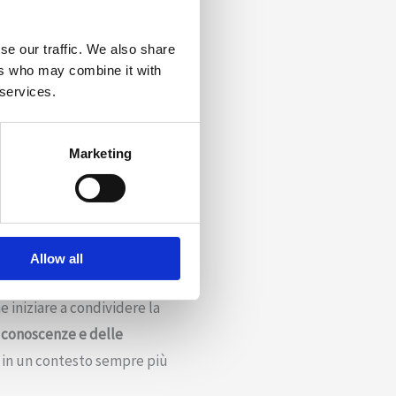
elle imprese femminili si è
se our traffic. We also share
ers who may combine it with
donne scelgano di mettere a
 services.
ncora a prevalente presenza
Marketing
successo che possono condurre
Allow all
e iniziare a condividere la
 conoscenze e delle
 in un contesto sempre più