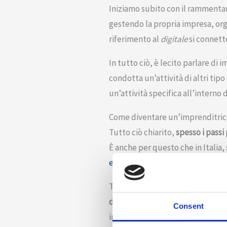
Iniziamo subito con il rammentar
gestendo la propria impresa, orga
riferimento al
digitale
si connette
In tutto ciò, è lecito parlare di 
condotta un’attività di altri tip
un’attività specifica all’interno 
Come diventare un’imprenditrice
Tutto ciò chiarito,
spesso i passi
È anche per questo che in Italia,
e InfoCamere
, il numero delle i
Tuttavia, c’è una buona notizia. 
digitali ad aver trainato il mond
Consent
innovativa abbia accelerato, trai