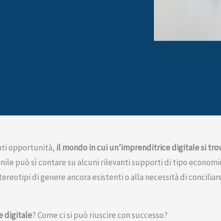
nti opportunità,
il mondo in cui un’imprenditrice digitale si tr
nile può sì contare su alcuni rilevanti supporti di tipo econo
stereotipi di genere ancora esistenti o alla necessità di concilia
e digitale
? Come ci si può riuscire con successo?