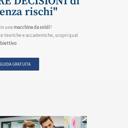
E DECISIONI di
nza rischi"
in una
macchina da soldi
?
e teoriche e accademiche, scopri qual
biettivo
 GUIDA GRATUITA