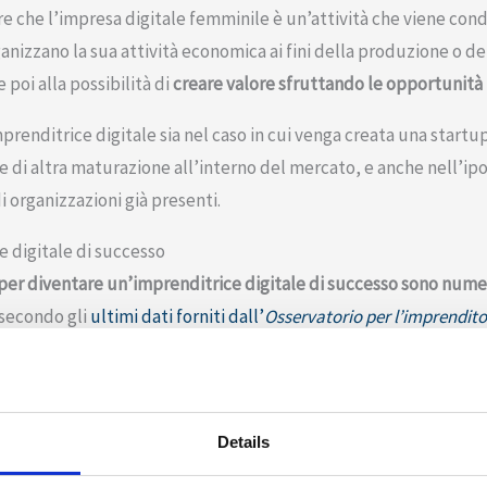
e che l’impresa digitale femminile è un’attività che viene con
nizzano la sua attività economica ai fini della produzione o dell
 poi alla possibilità di
creare valore sfruttando le opportunità 
imprenditrice digitale sia nel caso in cui venga creata una startup
o e di altra maturazione all’interno del mercato, e anche nell’ip
di organizzazioni già presenti.
 digitale di successo
 per diventare un’imprenditrice digitale di successo sono numero
 secondo gli
ultimi dati forniti dall’
Osservatorio per l’imprendito
mprese femminili nel corso dell’ultimo anno è calato rispetto al
Pur in un contesto molto difficile per l’imprenditoria femminil
o delle attività economiche in
rosa
. Gli stessi dati evidenziano 
Details
nata dai settori a maggiore contenuto di conoscenza: sono più d