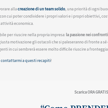
vorare alla
creazione di un team solido
, una priorità di ogni buo
con cui poter condividere i propri valori e i propri obiettivi, cos
 attività economica.
ile per riuscire nella propria impresa:
la passione nei confronti 
 giusta motivazione gli ostacoli che si paleseranno di fronte a 
enti in cui sembrerà essere molto difficile riuscire a fronteggia
i
contattarmi a questi recapiti
!
Scarica ORA GRATIS ​