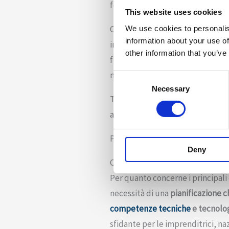
femminili nelle attività professio
This website uses cookies
Come confermato dal presidente 
We use cookies to personalis
information about your use of
irrobustita, indicando un proce
other information that you’ve
frutto le proprie competenze e i
maschile.
Consent
Necessary
Selection
Tutto ciò premesso, non è certo
alla nascita e allo sviluppo di u
Proviamo tuttavia a condividere 
Deny
Consigli per le imprenditrici femm
Per quanto concerne i principali
necessità di una
pianificazione c
competenze tecniche
e tecnolo
sfidante per le imprenditrici, na