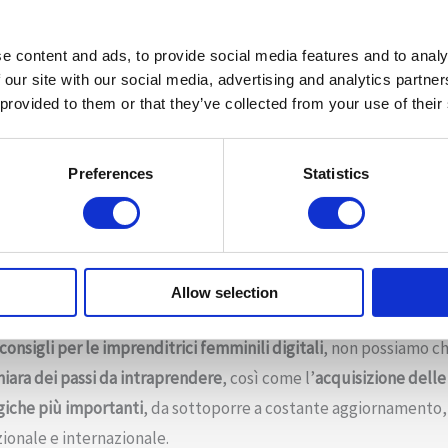
nali e quasi 1.000 in più quelle nei servizi di comunicazione.
di Unioncamere, Andrea Prete, la componente più innovativa d
e content and ads, to provide social media features and to analy
 our site with our social media, advertising and analytics partn
sso che è osservabile da tempo e che mostra come sempre più 
 provided to them or that they’ve collected from your use of their
l proprio talento aprendo attività in alcuni settori che sono a
Preferences
Statistics
 facile comprendere quali possano essere le leve di maggiore 
n’impresa digitale femminile.
quattro spunti pratici.
Allow selection
inili digitali
consigli per le imprenditrici femminili
digitali
, non possiamo ch
hiara dei passi da intraprendere
, così come l’
acquisizione delle
giche più importanti
, da sottoporre a costante aggiornamento,
zionale e internazionale.