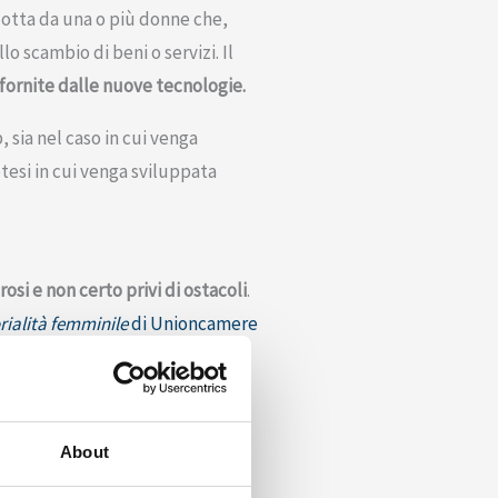
dotta da una o più donne che,
o scambio di beni o servizi. Il
fornite dalle nuove tecnologie.
, sia nel caso in cui venga
otesi in cui venga sviluppata
si e non certo privi di ostacoli
.
rialità femminile
di Unioncamere
 2021.
e,
sono proprio le imprenditrici
infatti come l’imprenditoria più
About
i 2mila in più le imprese