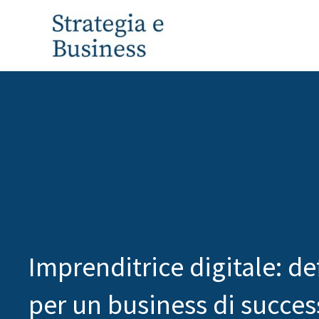
Vai
al
contenuto
Imprenditrice digitale: de
per un business di succe