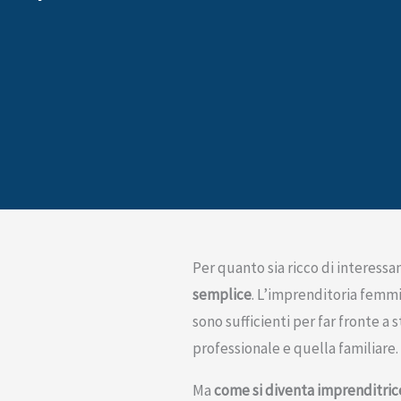
Per quanto sia ricco di interessa
semplice
. L’imprenditoria femmi
sono sufficienti per far fronte a 
professionale e quella familiare.
Ma
come si diventa imprenditric