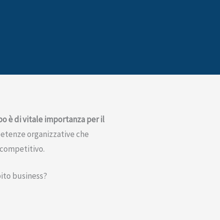
o è di vitale importanza per il
petenze organizzative che
 competitivo.
bito business?