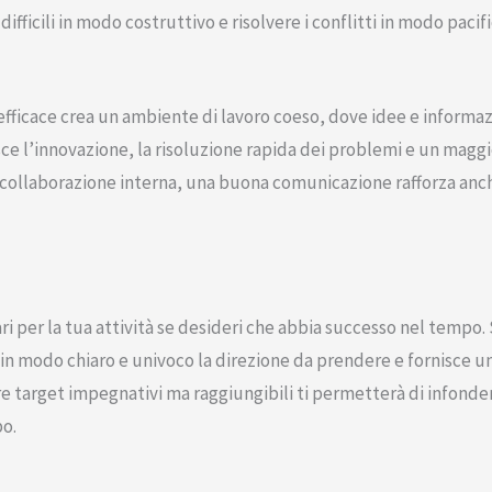
difficili in modo costruttivo e risolvere i conflitti in modo pacif
ficace crea un ambiente di lavoro coeso, dove idee e informaz
vorisce l’innovazione, la risoluzione rapida dei problemi e un mag
 collaborazione interna, una buona comunicazione rafforza anche
ri per la tua attività se desideri che abbia successo nel tempo. S
in modo chiaro e univoco la direzione da prendere e fornisce un
ire target impegnativi ma raggiungibili ti permetterà di infonder
po.