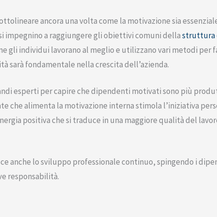
sottolineare ancora una volta come la motivazione sia essenzial
 si impegnino a raggiungere gli obiettivi comuni della
struttura
e gli individui lavorano al meglio e utilizzano vari metodi per 
ità sarà fondamentale nella crescita dell’azienda.
i esperti per capire che dipendenti motivati sono più produttiv
te che alimenta la motivazione interna stimola l’iniziativa per
energia positiva che si traduce in una maggiore qualità del lavo
ce anche lo sviluppo professionale continuo, spingendo i dipen
e responsabilità.