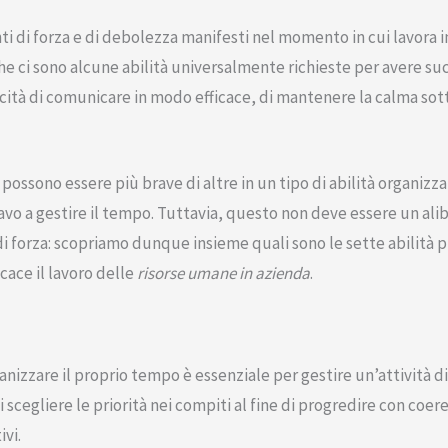
i di forza e di debolezza manifesti nel momento in cui lavora 
 che ci sono alcune abilità universalmente richieste per avere suc
ità di comunicare in modo efficace, di mantenere la calma sott
ssono essere più brave di altre in un tipo di abilità organizzat
o a gestire il tempo. Tuttavia, questo non deve essere un alib
 di forza: scopriamo dunque insieme quali sono le sette abilità p
cace il lavoro delle
risorse umane in azienda
.
ganizzare il proprio tempo è essenziale per gestire un’attività di
di scegliere le priorità nei compiti al fine di progredire con coere
vi.