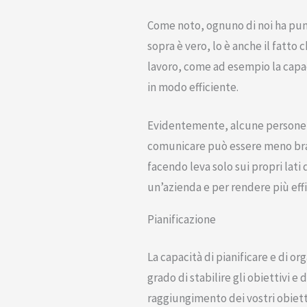
Come noto, ognuno di noi ha punt
sopra è vero, lo è anche il fatto
lavoro, come ad esempio la capac
in modo efficiente.
Evidentemente, alcune persone po
comunicare può essere meno brav
facendo leva solo sui propri lati
un’azienda e per rendere più effi
Pianificazione
La capacità di pianificare e di or
grado di stabilire gli obiettivi e 
raggiungimento dei vostri obietti