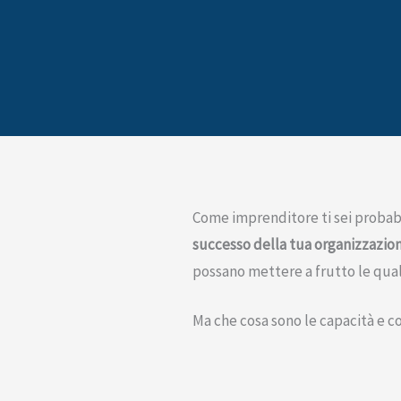
Come imprenditore ti sei probab
successo della tua organizzazio
possano mettere a frutto le qua
Ma che cosa sono le capacità e c