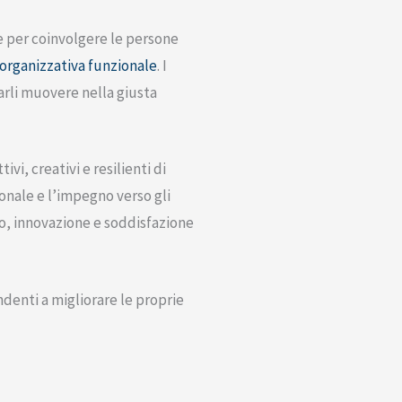
e per coinvolgere le persone
 organizzativa funzionale
. I
farli muovere nella giusta
i, creativi e resilienti di
sonale e l’impegno verso gli
ro, innovazione e soddisfazione
denti a migliorare le proprie