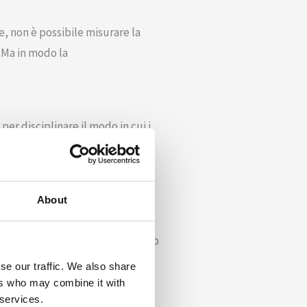
, non è possibile misurare la
 Ma in modo la
per disciplinare il modo in cui i
pplicata a qualsiasi attività,
About
rd svolgono un ruolo
luppo di tali procedure. Proviamo
se our traffic. We also share
ers who may combine it with
ure può fornire
 services.