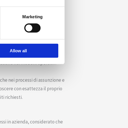
i ed esterni del lavoro. Può
izzazione, grazie alla maggiore
Marketing
are la propria azienda. Un
i errori sistemici e casuali.
passaggi cruciali, impattando
Allow all
 lacune nei modelli operativi
che nei processi di assunzione e
oscere con esattezza il proprio
ti richiesti.
ssi in azienda, considerato che