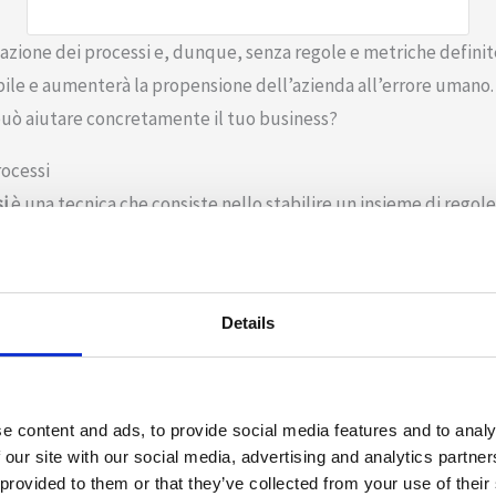
azione dei processi e, dunque, senza regole e metriche definite
bile e aumenterà la propensione dell’azienda all’errore umano.
può aiutare concretamente il tuo business?
rocessi
i
è una tecnica che consiste nello stabilire un insieme di regole 
 di incarichi o un progetto. La standardizzazione può essere a
aiutando tutte le parti interessate a coordinarsi meglio.
dardizzazione dei processi?
Details
n cui opera la propria azienda, le procedure operative standa
o. Nonostante ciò, molti manager esitano a investire nello svi
 i principali vantaggi:
e content and ads, to provide social media features and to analy
 our site with our social media, advertising and analytics partn
. Un insieme ben pianificato e strutturato di standard e proced
 provided to them or that they’ve collected from your use of their