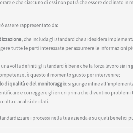
erare e che ciascuno di essi non potrà che essere declinato in 
ò essere rappresentato da:
dizzazione
, che includa gli standard che si desidera implementa
ere tutte le parti interessate per assumere le informazioni più 
: una volta definiti gli standard è bene che la forza lavoro sia in 
 competenze, è questo il momento giusto per intervenire;
o di qualità e del monitoraggio
: si giunge infine all’implement
dentificare e correggere gli errori prima che diventino problemi 
colta e analisi dei dati.
andardizzare i processi nella tua azienda e su quali benefici pu