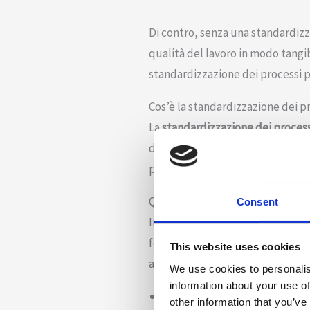
Di contro, senza una standardizz
qualità del lavoro in modo tangi
standardizzazione dei processi 
Cos’è la standardizzazione dei p
La
standardizzazione dei process
dipendenti eseguono una sequenza
processo o procedura aziendale, 
Quali sono i vantaggi della stan
Consent
Indipendentemente dal settore i
fondamentale per il suo progress
This website uses cookies
a comprendere insieme quali sono
We use cookies to personalis
information about your use of
quadro strategico migliorato
other information that you’ve