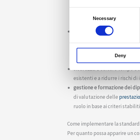
all’organizzazione un quadro m
Consent
inoltre promuovere un cambia
Necessary
Selection
prevedibilità di quel che acca
coerenza
. Non è certo un segr
insieme dettagliato di standard
Senza un piano, invece, i dip
Deny
negativamente sui risultati c
sicurezza
. Dedicare tempo e s
esistenti e a ridurre i rischi d
gestione e formazione dei di
di valutazione delle
prestazio
ruolo in base ai criteri stabili
Come implementare la standardiz
Per quanto possa apparire un co