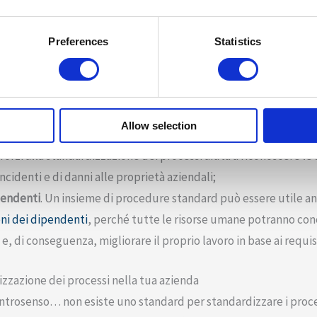
igliore per le proprie strategie, migliorando gli aspetti intern
mento positivo e l’
entusiasmo dei dipendenti
in tutta l’organ
Preferences
Statistics
drà;
eto che i miglioramenti costanti siano la chiave per far funzion
 aiuta l’organizzazione a fornire risultati coerenti, riducendo gl
endenti avranno più spazio per commettere errori e tralasciare 
Allow selection
omplessivi;
forzi alla standardizzazione dei processi aiuta a riconoscere le
i incidenti e di danni alle proprietà aziendali;
pendenti
. Un insieme di procedure standard può essere utile an
ni dei dipendenti
, perché tutte le risorse umane potranno con
ti e, di conseguenza, migliorare il proprio lavoro in base ai requisi
zazione dei processi nella tua azienda
ntrosenso… non esiste uno standard per standardizzare i proce