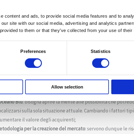
niti. Considerato che, idealmente, la concorrenza spietata insa
so.
e content and ads, to provide social media features and to analy
ienda opera secondo regole consolidate, ponendosi in competi
 our site with our social media, advertising and analytics partn
 provided to them or that they’ve collected from your use of their
 cercano di accaparrarsi una quota maggiore del mercato, spess
Preferences
Statistics
 Oceano Blu, l’attenzione non è posta sulla competizione, bensì
renti e ha la possibilità di ottenere profitti molto più elevati.
Strategy e a una Blue Ocean Strategy
Allow selection
Oceano Rosso a una di Oceano Blu, l’azienda deve adottare tre 
Oceano Blu
: bisogna aprire la mente alle possibilità che potre
calizzarsi sulla sola situazione attuale. Cambiando i fattori tip
aumentare il valore degli acquirenti;
metodologia per la creazione del mercato
: servono dunque le ris