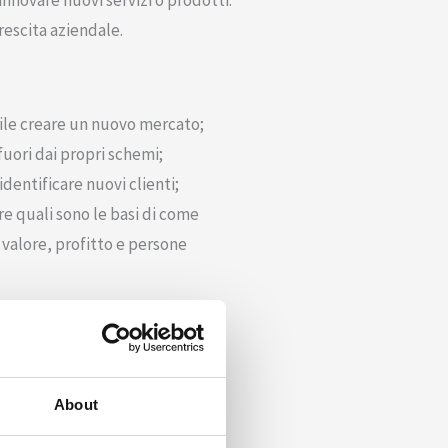
innovare nuovi servizi o prodotti.
rescita aziendale.
ibile creare un nuovo mercato;
uori dai propri schemi;
dentificare nuovi clienti;
e quali sono le basi di come
 valore, profitto e persone
ne utile per riferirsi a un
l modo di competere per
About
nno prodotti o servizi simili, in