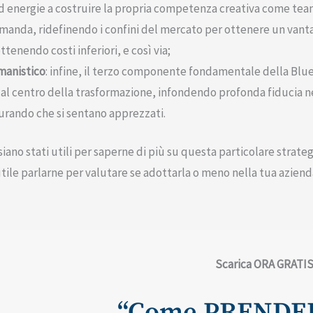
energie a costruire la propria competenza creativa come team,
omanda, ridefinendo i confini del mercato per ottenere un van
tenendo costi inferiori, e così via;
manistico
: infine, il terzo componente fondamentale della Blue
l centro della trasformazione, infondendo profonda fiducia ne
curando che si sentano apprezzati.
siano stati utili per saperne di più su questa particolare strate
 utile parlarne per valutare se adottarla o meno nella tua azien
Scarica ORA GRATIS ​
“Come PRENDER