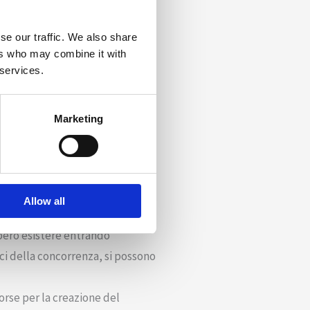
nguina l’acqua, lo si può dunque
se our traffic. We also share
zione per lo stesso gruppo di
ers who may combine it with
 services.
o con azioni particolarmente
Marketing
 sull’innovazione: l’azienda non
Allow all
componenti chiave:
bbero esistere entrando
ici della concorrenza, si possono
orse per la creazione del