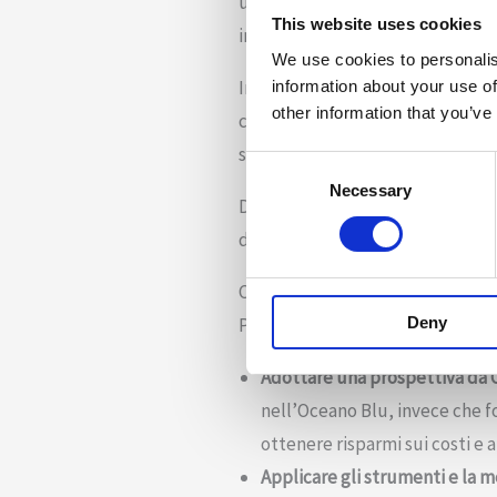
un settore dai contorni ben defi
This website uses cookies
immaginare come un Oceano Ros
We use cookies to personalis
Insomma, nell’Oceano Rosso l’az
information about your use of
other information that you’ve
clienti. Tutte le organizzazioni
spietate e aggressive.
Consent
Necessary
Selection
Di contro, quando si entra in un
deve confrontarsi con altri concor
Come passare da una Red Ocean 
Deny
Per passare da una strategia di 
Adottare una prospettiva da 
nell’Oceano Blu, invece che fo
ottenere risparmi sui costi e 
Applicare gli strumenti e la 