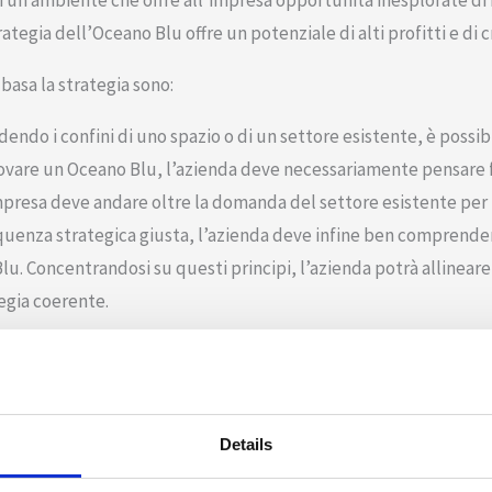
di un ambiente che offre all’impresa opportunità inesplorate di 
ategia dell’Oceano Blu offre un potenziale di alti profitti e di c
 basa la strategia sono:
dendo i confini di uno spazio o di un settore esistente, è poss
rovare un Oceano Blu, l’azienda deve necessariamente pensare f
impresa deve andare oltre la domanda del settore esistente per i
equenza strategica giusta, l’azienda deve infine ben comprender
Blu. Concentrandosi su questi principi, l’azienda potrà allineare
tegia coerente.
egy e Red Ocean Strategy
si è negli anni teorizzata anche la
Red Ocean Strategy
, un termi
conosciuto
. Come tale, qui l’azienda dovrà cercare di trovare i
Details
no spazio già esistente, scontrandosi con aziende simili, che ha