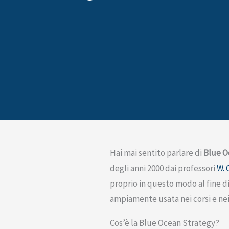
Hai mai sentito parlare di
Blue O
degli anni 2000 dai professori
W. 
proprio in questo modo al fine di 
ampiamente usata nei corsi e nei
Cos’è la Blue Ocean Strategy?