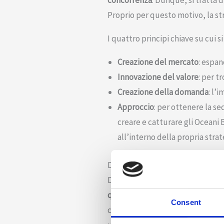
concorrenza
. Dunque, si tratta 
Proprio per questo motivo, la str
I quattro principi chiave su cui si
Creazione del mercato
: espan
Innovazione del
valore
: per t
Creazione della domanda
: l’
Approccio
: per ottenere la s
creare e catturare gli Oceani 
all’interno della propria stra
Differenze tra Blue Ocean Strat
Di fianco al Blue Ocean Strategy 
qualsiasi spazio di mercato già 
Consent
conquistare quote di mercato in u