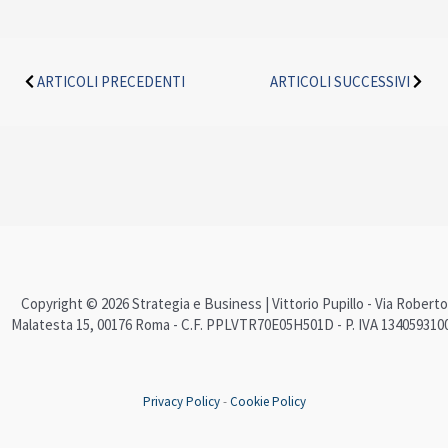
Precedente
Succe
ARTICOLI PRECEDENTI
ARTICOLI SUCCESSIVI
Copyright © 2026 Strategia e Business | Vittorio Pupillo - Via Roberto
Malatesta 15, 00176 Roma - C.F. PPLVTR70E05H501D - P. IVA 134059310
Privacy Policy
-
Cookie Policy