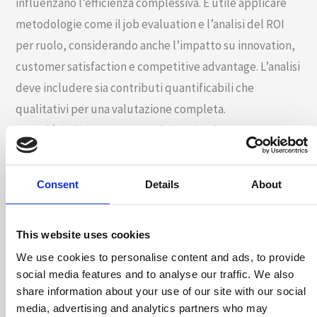
influenzano l’efficienza complessiva. È utile applicare
metodologie come il job evaluation e l’analisi del ROI
per ruolo, considerando anche l’impatto su innovation,
customer satisfaction e competitive advantage. L’analisi
deve includere sia contributi quantificabili che
qualitativi per una valutazione completa.
5. Qual è la differenza tra ruolo in azienda e mansione
operativa?
Un ruolo in azienda rappresenta una posizione
Consent
Details
About
strategica con responsabilità definite, autonomia
decisionale e obiettivi chiari legati alla strategia
This website uses cookies
aziendale. La mansione operativa invece si concentra su
compiti specifici e ripetitivi con limitata discrezionalità.
We use cookies to personalise content and ads, to provide
social media features and to analyse our traffic. We also
Il ruolo include leadership, problem-solving strategico
share information about your use of our site with our social
e accountability sui risultati, mentre la mansione
media, advertising and analytics partners who may