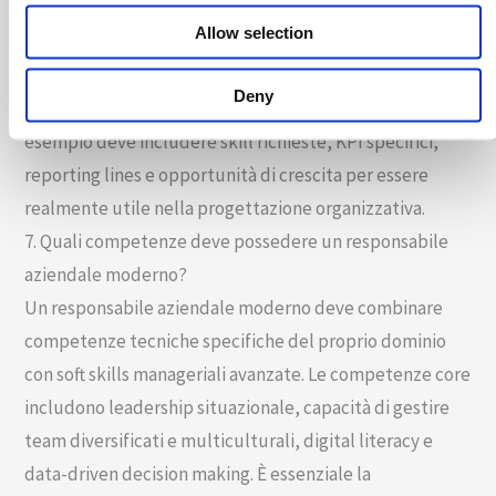
controlla qualità. In ambito finanziario: Controller che
Allow selection
supervisiona reporting, budgeting e compliance. Per
HR: Talent Acquisition Manager specializzato in
Deny
recruitment strategico e employer branding. Ogni
esempio deve includere skill richieste, KPI specifici,
reporting lines e opportunità di crescita per essere
realmente utile nella progettazione organizzativa.
7. Quali competenze deve possedere un responsabile
aziendale moderno?
Un responsabile aziendale moderno deve combinare
competenze tecniche specifiche del proprio dominio
con soft skills manageriali avanzate. Le competenze core
includono leadership situazionale, capacità di gestire
team diversificati e multiculturali, digital literacy e
data-driven decision making. È essenziale la