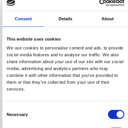
sovrastime.
Insomma, come abbiamo avuto modo di vedere, essere
Consent
Details
About
pienamente consapevoli dei costi diretti e indiretti ti
consentirà di ottenere una visione notevolmente
This website uses cookies
migliore delle condizioni economico – finanziarie della
We use cookies to personalise content and ads, to provide
tua azienda e, così facendo, porre le basi per migliorare
social media features and to analyse our traffic. We also
l’efficienza e l’efficacia di tutta l’organizzazione.
share information about your use of our site with our social
media, advertising and analytics partners who may
combine it with other information that you’ve provided to
Ora che hai qualche informazione in più sui
costi diretti
them or that they’ve collected from your use of their
e indiretti
, se vuoi scoprire come migliorarne l’analisi e
services.
aiutarti a risparmiare, non devi far altro che
contattarmi
:
verificheremo insieme quali sono le condizioni di salute
Consent
della tua azienda e come possiamo portarla verso nuovi
Necessary
Selection
traguardi!