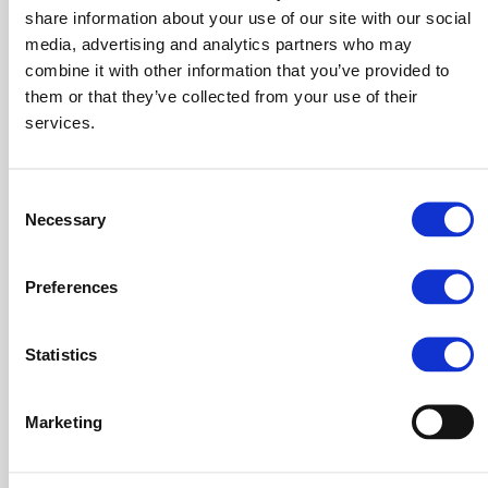
Si può dunque proseguire con la
share information about your use of our site with our social
fase di realizzazione del piano, con
media, advertising and analytics partners who may
Realizzazione
cui si mette in pratica il progetto di
combine it with other information that you’ve provided to
them or that they’ve collected from your use of their
azione con la supervisione del coach.
services.
Infine, si arriva alla fase di
valutazione del coaching interno. È il
Consent
giusto momento di fare un bilancio
Necessary
Selection
finale valutando i risultati ottenuti e
Valutazione
che cosa valga la pena di applicare
Preferences
per mantenere i benefici del
coaching interno nel tempo, o
Statistics
rafforzarli.
Marketing
Quali sono i vantaggi del coaching interno
A questo punto dovrebbero essere già chiari quali siano