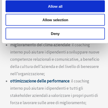
i principali vantaggi del coaching interno, un
Allow all
investimento che non potrà che condurre a importanti
risultati nel lungo termine, così come nel medio breve
Allow selection
periodo.
Si pensi ai vantaggi in termini di:
Deny
miglioramento del clima aziendale
: il coaching
interno può aiutare i dipendenti a sviluppare nuove
competenze relazionali e comunicative, a beneficio
della cultura dell’azienda e del livello di benessere
nell’organizzazione;
ottimizzazione delle performance
: il coaching
interno può aiutare i dipendenti e tutti gli
stakeholder aziendali a valorizzare i propri punti di
forza e lavorare sulle aree di miglioramento;