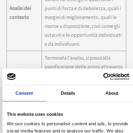
Analisi del
punti di forza e di debolezza, quali i
contesto
margini di miglioramento, quali le
risorse a disposizione, così come gli
ostacoli e le opportunità individuati
e da individuarsi.
Terminata l’analisi, si passa alla
pianificazione delle azioni attraverso
la condivisione di un piano che
permetterà di raggiungere gli
Pianificazione
obiettivi prefissati. Il piano sarà
Consent
Details
About
declinato in azioni da intraprendere,
risorse da impiegare, monitoraggi e
This website uses cookies
revisioni da applicare.
We use cookies to personalise content and ads, to provide
social media features and to analyse our traffic. We also