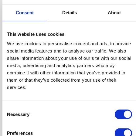
Per esempio, se il cliente potenziale è posto dinanzi alla
scelta di quattro diversi profili tariffari per la fruizione
Consent
Details
About
di un determinato servizio, indicare che uno di essi è il
preferito dal 70% delle persone potrebbe influenzarlo
This website uses cookies
positivamente verso tale opzione. Per rendere il
We use cookies to personalise content and ads, to provide
messaggio pienamente efficace e più persuasivo
social media features and to analyse our traffic. We also
bisogna pertanto sottolineare il fatto che l’azione non è
share information about your use of our site with our social
media, advertising and analytics partners who may
certo effettuata solamente dal soggetto, quanto anche
combine it with other information that you’ve provided to
da una buona parte di altre persone che si sono trovate
them or that they’ve collected from your use of their
nella stessa situazione.
services.
L’autorevolezza
Consent
Tra le tecniche di persuasione più efficaci c’è anche
Necessary
Selection
quella dell’
autorevolezza
: non è certo una sorpresa che
le persone seguano e rispettino il parere di un esperto
Preferences