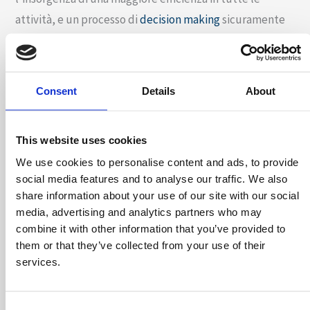
attività, e un processo di
decision making
sicuramente
più efficace. Sfruttando la forza dei dati e
interpretandoli correttamente è infatti possibile creare
e misurare il successo delle strategie, individuare aree
Consent
Details
About
di miglioramento, sviluppare nuovi obiettivi che siano
coerenti con la strategia aziendale e monitorare i
This website uses cookies
progressi in maniera più semplice.
We use cookies to personalise content and ads, to provide
Naturalmente, come in parte ho già avuto modo di
social media features and to analyse our traffic. We also
share information about your use of our site with our social
sottolineare qualche riga fa,
diventare una data driven
media, advertising and analytics partners who may
company è spesso un percorso lungo
, che richiede
combine it with other information that you’ve provided to
investimenti considerevoli di tempo da parte del
them or that they’ve collected from your use of their
management.
services.
Tuttavia, se quanto sopra è certo, lo è anche il fatto che
Consent