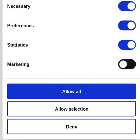
le ricompense determinate dal diventare una data
Necessary
Selection
driven company sono notevoli
: le aziende che pongono
al centro delle proprie operazioni i dati riescono infatti a
Preferences
crescere molto più velocemente rispetto alle altre ed è
molto probabile che in futuro, in un contesto di
Statistics
mercato sempre più concorrenziale, le imprese che non
mettono a frutto il valore dei propri dati non riusciranno
Marketing
più a sopravvivere.
Proprio per questo motivo ti consiglio fin da subito di
valutare come trasformare la tua organizzazione in una
Allow all
data-driven company e prevedere quali potranno
Allow selection
essere i reali benefici dal condurre questa evoluzione in
maniera positiva e sostenibile.
Deny
Se vuoi saperne di più
ti consiglio di contattarmi a