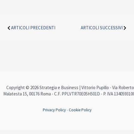
Precedente
Succe
ARTICOLI PRECEDENTI
ARTICOLI SUCCESSIVI
Copyright © 2026 Strategia e Business | Vittorio Pupillo - Via Roberto
Malatesta 15, 00176 Roma - C.F. PPLVTR70E05H501D - P. IVA 134059310
Privacy Policy
-
Cookie Policy