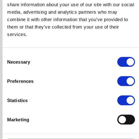
progettazione della strategia affinché il progetto
share information about your use of our site with our social
finale sia percepito come una naturale soluzione ad
media, advertising and analytics partners who may
obiettivi e problemi aziendali
combine it with other information that you’ve provided to
creare un piano di esecuzione condiviso e
them or that they’ve collected from your use of their
services.
realizzabile sin dalle fasi iniziali del progetto
trasferire tutto il know-how della consulenza al
management per metterlo nelle condizioni di
Consent
procedere con il piano operativo in autonomia,
Necessary
Selection
consapevolezza e responsabilità
mettere in condizioni il management di raggiungere
Preferences
risultati di profitto reali
Statistics
Differenza n. 4 – Due garanzie, sui risultati e sui soldi (è
l’unica consulenza garantita)
Marketing