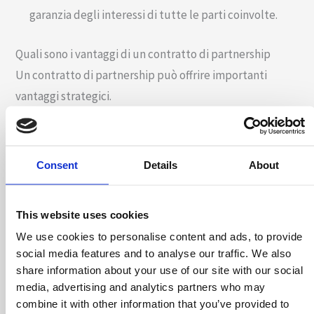
garanzia degli interessi di tutte le parti coinvolte.
Quali sono i vantaggi di un contratto di partnership
Un contratto di partnership può offrire importanti
vantaggi strategici.
Prima di tutto, l’intesa può assicurare una
migliore
ottimizzazione delle risorse
attraverso la condivisione
Consent
Details
About
di competenze, riuscendo così a raggiungere risultati
altrimenti difficilmente ottenibili singolarmente.
This website uses cookies
Inoltre, la partnership può fornire una calmierazione dei
We use cookies to personalise content and ads, to provide
rischi operativi e finanziari, e può apportare altresì una
social media features and to analyse our traffic. We also
maggiore agilità rispetto alle strutture societarie
share information about your use of our site with our social
tradizionali, rappresentando così un vantaggio
media, advertising and analytics partners who may
combine it with other information that you’ve provided to
competitivo considerevole.