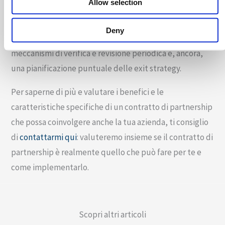
Allow selection
diligence dei potenziali partner e la definizione di
obiettivi chiari e misurabili, oltre che
Deny
l’implementazione di n efficace sistema di governance,
meccanismi di verifica e revisione periodica e, ancora,
una pianificazione puntuale delle exit strategy.
Per saperne di più e valutare i benefici e le
caratteristiche specifiche di un contratto di partnership
che possa coinvolgere anche la tua azienda, ti consiglio
di
contattarmi qui
: valuteremo insieme se il contratto di
partnership è realmente quello che può fare per te e
come implementarlo.
Scopri altri articoli