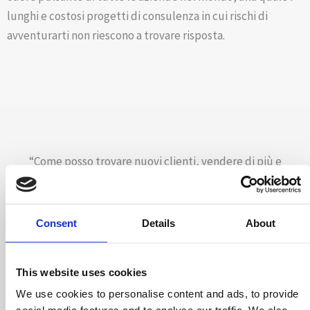
lunghi e costosi progetti di consulenza in cui rischi di
avventurarti non riescono a trovare risposta.
“Come posso trovare nuovi clienti, vendere di più e
aumentare i profitti di ciò che vendo?”
Consent
Details
About
AUMENTA I PROFITTI
AUMENTA i profitti con la possibilità di gestire la tua
This website uses cookies
azienda e la tua vita personale senza stress.
We use cookies to personalise content and ads, to provide