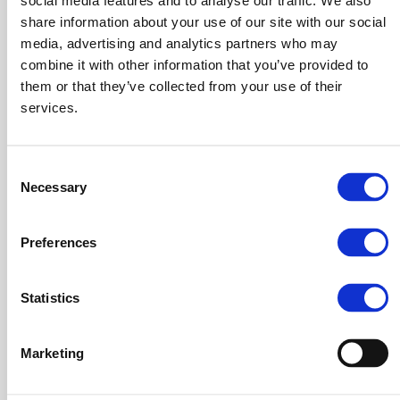
social media features and to analyse our traffic. We also
share information about your use of our site with our social
media, advertising and analytics partners who may
combine it with other information that you’ve provided to
SEMPLIFICA I PROCESSI
them or that they’ve collected from your use of their
SEMPLIFICA i processi decisionali e vivi serenamente le
services.
fasi di transizione grazie a un metodo orientato alla
strategia di crescita del business.
Consent
Necessary
Selection
AGISCI IN MODO CONCRETO
Preferences
AGISCI in modo strategico e concreto senza perdere
inutilmente tempo in progetti di consulenza che si
Statistics
trascinano solo per spillarti più soldi.
VOGLIO LA CONSULENZA GRATUITA
Marketing