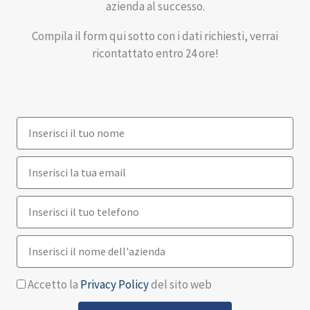
azienda al successo.
Compila il form qui sotto con i dati richiesti, verrai
ricontattato entro 24 ore!
N
o
m
E
e
m
a
T
i
e
l
l
A
e
z
f
i
Accetto la
Privacy Policy
del sito web
o
e