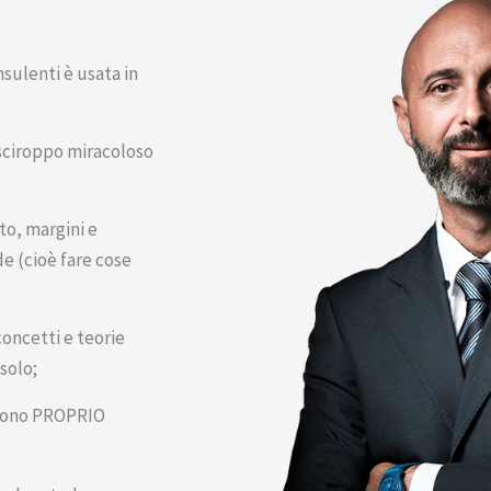
nsulenti è usata in
sciroppo miracoloso
to, margini e
de (cioè fare cose
concetti e teorie
 solo;
ttono PROPRIO