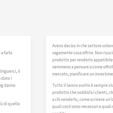
Avevo deciso in che settore volev
a farla
vagamente cosa offrire. Non riusci
prodotto per renderlo appetibile 
nemmeno a pensare a come offrirlo
inguerci, il
mercato, pianificare un investi
 dato i
ing danno
Tutto il lavoro svolto è sempre s
prodotto che soddisfa i clienti, 
a chi venderlo, come scrivere un’of
ù di quello
quali costi sono necessari e quali 