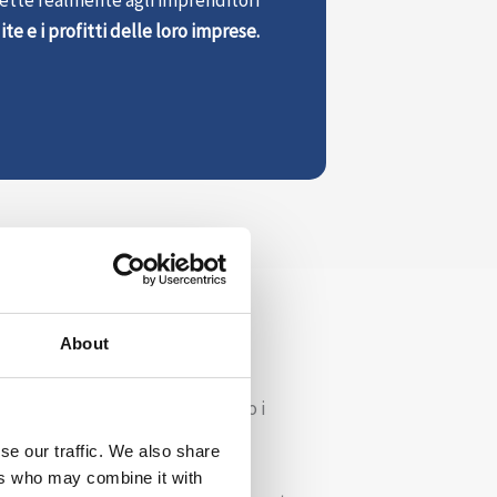
e e i profitti delle loro imprese.
About
nditore e l’azienda?”
ico quando sai che contano solo i
losofia.
se our traffic. We also share
ers who may combine it with