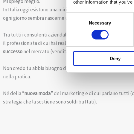
Mi spiego meglio.
other information that you’ve
In Italia oggi esistono una miriade di tipologie diverse di cons
Consent
ogni giorno sembra nascerne una nuova.
Necessary
Selection
Tra tutti i consulenti aziendali, di marketing, di management
il professionista di cui hai realmente bisogno
per aumentare l
successo
nel mercato (vendita e margini)?
Deny
Non credo tu abbia bisogno di
pacchi infiniti di slide
impossibi
nella pratica.
Né della
“nuova moda”
del marketing e di cui parlano tutti 
strategia che la sostiene sono soldi buttati).