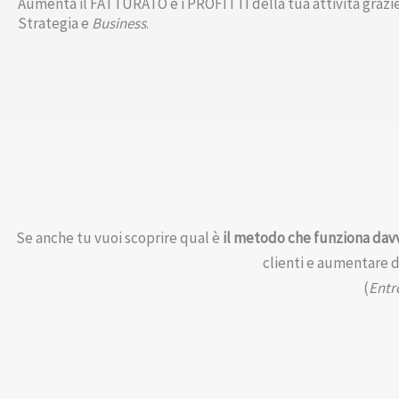
Aumenta il FATTURATO e i PROFITTI della tua attività grazi
Strategia e
Business
.
Se anche tu vuoi scoprire qual è
il metodo che funziona dav
clienti e aumentare da
(
Entr