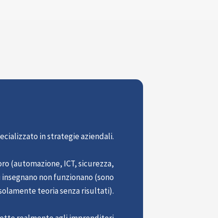
ecializzato in strategie aziendali.
 loro (automazione, ICT, sicurezza,
si insegnano non funzionano (sono
solamente teoria senza risultati).
ette realmente agli imprenditori