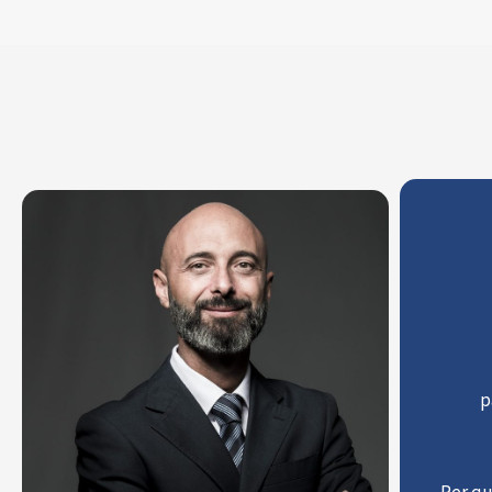
p
Per qu