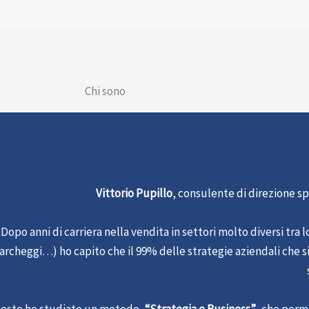
Chi sono
Vittorio Pupillo
, consulente di direzione sp
Dopo anni di carriera nella vendita in settori molto diversi tra
archeggi…) ho capito che il 99% delle strategie aziendali che 
esto ho studiato un metodo,
“Strategia e Business”
, che perm