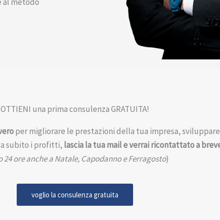
e al metodo
OTTIENI una prima consulenza GRATUITA!
vero
per migliorare le prestazioni della tua impresa, sviluppar
 subito i profitti,
lascia la tua mail e verrai ricontattato a brev
o 24 ore anche a Natale, Capodanno e Ferragosto
)
voglio la consulenza gratuita