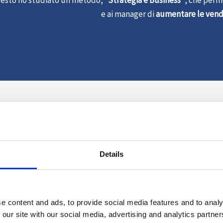
e ai manager di
aumentare le vendit
Details
aziendale in Italia non funziona per portare al successo l’impre
Né di motivazione o supporto psicolog
risultati (vendite e margini) e non la fi
e content and ads, to provide social media features and to analy
 our site with our social media, advertising and analytics partn