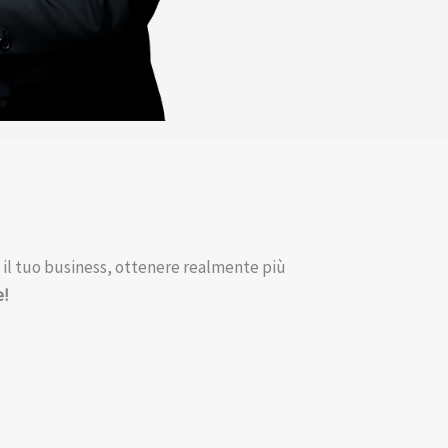
e il tuo business, ottenere realmente più
e!